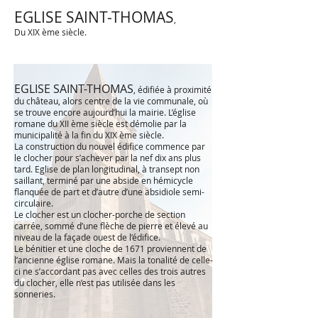
EGLISE SAINT-THOMAS
,
Du XIX ème siècle.
EGLISE SAINT-THOMAS
, é
difiée à proximité
du château, alors centre de la vie communale, où
se trouve encore aujourd’hui la mairie. L’église
romane du XII ème siècle est démolie par la
municipalité à la fin du XIX ème siècle.
La construction du nouvel édifice commence par
le clocher pour s’achever par la nef dix ans plus
tard. Eglise de plan longitudinal, à transept non
saillant, terminé par une abside en hémicycle
flanquée de part et d’autre d’une absidiole semi-
circulaire.
Le clocher est un clocher-porche de section
carrée, sommé d’une flèche de pierre et élevé au
niveau de la façade ouest de l’édifice.
Le bénitier et une cloche de 1671 proviennent de
l’ancienne église romane. Mais la tonalité de celle-
ci ne s’accordant pas avec celles des trois autres
du clocher, elle n’est pas utilisée dans les
sonneries.