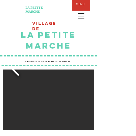
MENU
LA PETITE
MARCHE
Village
de
LA PETITE
MARCHE
BienvenuE sur le site de
Lapetitemarche.fr