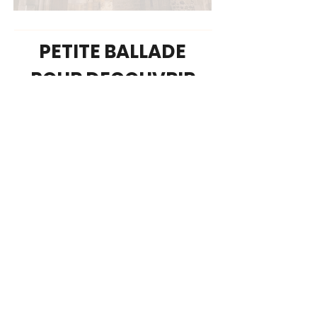
PETITE BALLADE
POUR DECOUVRIR
NOTRE JOLI VILLAGE
Pour mieux (re)découvrir notre joli village,
nous vous conseillons cette agréable
randonnée. Voici en détails le parcours pour
cette ballade de La Marche de 9,3km.